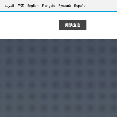
العربية
中文
English
Français
Русский
Español
阅读宣言