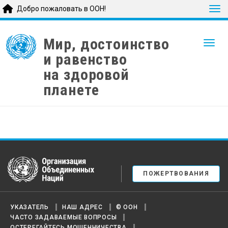
Tog
Добро пожаловать в ООН!
Skip
to
Мир, достоинство
Togg
main
и равенство
content
на здоровой
планете
United Nations
ПОЖЕРТВОВАНИЯ
УКАЗАТЕЛЬ
НАШ АДРЕС
© ООН
ЧАСТО ЗАДАВАЕМЫЕ ВОПРОСЫ
ОСТЕРЕГАЙТЕСЬ МОШЕННИЧЕСТВА