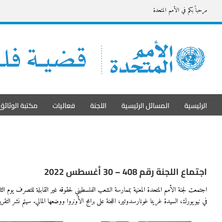
Ski
مرحباً بكم في الأمم المتحدة
t
conten
الرئيسية
المسائل الرئيسية
اللجنة
فعاليات
مكتبة الوثائق
اجتماع اللجنة رقم 408 – 30 أغسطس 2022
اجتمعت لجنة الأمم المتحدة المعنية بممارسة الشعب الفلسطيني لحقوقه غير القابلة للتصرف يوم الثل
في نيويورك، السيدة غريتا
غونارسدوتير
، اللجنة على برامج الأونروا ووضعها المالي. سيتم نشر التقر