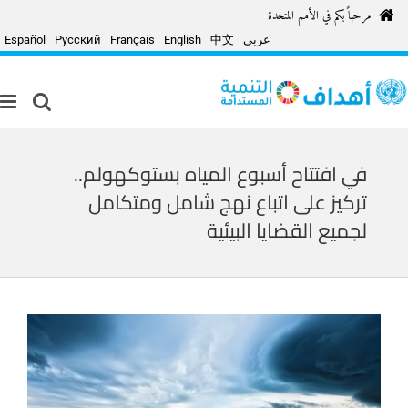
Ski
مرحباً بكم في الأمم المتحدة
t
conten
عربي
中文
English
Français
Русский
Español
في افتتاح أسبوع المياه بستوكهولم..
تركيز على اتباع نهج شامل ومتكامل
لجميع القضايا البيئية
View
Larger
Image