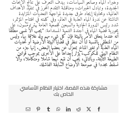
وخبراء المياه وصانعو السياسات، بهدف التعرف على نتائج الأبحاث
الجديدة، وتبادل الخبرات، ومناقشة التقدم المحرز في تنفيذ الأهداف
العالمية، ومحاولة إيجاد طرق جديدة لمواجهة التحديات المتزايدة
الناشئة عن ندرة المياه العذبة في العالم. وفي كلمته في افتتاح المؤتمر،
شدد رئيس الدورة الحادية والسبعين للجمعية العامة بيتر تومسون، على
محورية قضية المياه في أجندة التنمية المستدامة:
“يجب ألا ننسى مطلقا
أنه عندما يتعلق الأمر بالبيئة فإن كل شيء مهم وله علاقة بها. وليس
من المنطقي بالنسبة لنا أن ننظر في قضايا البيئة الأرضية أو تحديات
المياه العذبة أو تغير المناخ بمعزل عن بعضها البعض. إنها جزء من
النظام البيئي للكوكب، يؤثر إحداها على الأخرى بموجب قوانين
الطبيعة الثابتة. وبالتالي، يجب أن نتبع نهجا شاملا ومتكاملا، وألّا
نسقط مجددا في صومعة الأوضاع السابقة الفاشلة.
‫مشاركة هذه القصة، اختيار النظام الأساسي
الخاص بك
Email
Pinterest
Tumblr
WhatsApp
LinkedIn
Reddit
Facebook
X