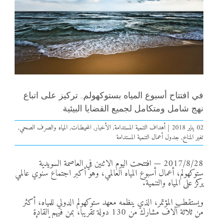
في افتتاح أسبوع المياه بستوكهولم.. تركيز على اتباع
نهج شامل ومتكامل لجميع القضايا البيئية
02 يناير 2018
|
أهداف التنمية المستدامة
,
الأخبار
,
المحيطـات
,
المياه والصرف الصحي
,
تغير المناخ
,
جدول أعمال التنمية المستدامة
2017/8/28 — افتتحت اليوم الاثنين في العاصمة السويدية
ستوكهولم، أعمال أسبوع المياه العالمي، وهو أكبر اجتماع سنوي عالمي
يركز على المياه والتنمية.
ويستقطب المؤتمر، الذي ينظمه معهد ستوكهولم الدولي للمياه، أكثر
من ثلاثة آلاف مشارك من 130 دولة تقريبا، بمن فيهم القادة