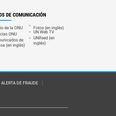
OS DE COMUNICACIÓN
io de la ONU
Fotos (en inglés)
UN Web TV
icias ONU
UNIfeed (en
unicados de
inglés)
sa (en inglés)
ALERTA DE FRAUDE