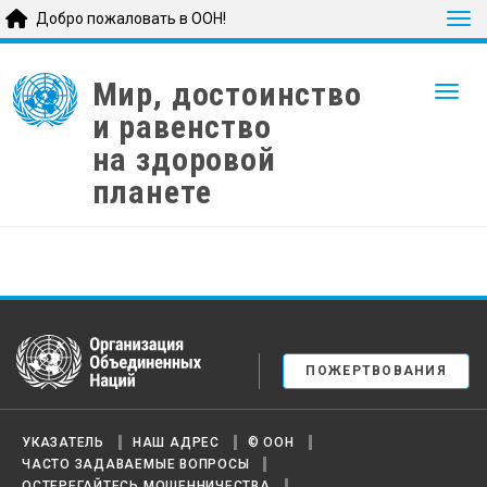
Tog
Добро пожаловать в ООН!
Skip
to
Мир, достоинство
Togg
main
и равенство
content
на здоровой
планете
United Nations
ПОЖЕРТВОВАНИЯ
УКАЗАТЕЛЬ
НАШ АДРЕС
© ООН
ЧАСТО ЗАДАВАЕМЫЕ ВОПРОСЫ
ОСТЕРЕГАЙТЕСЬ МОШЕННИЧЕСТВА