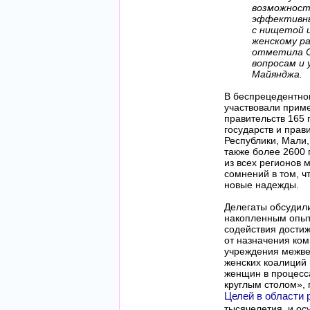
возможност
эффективны
с нищетой 
женскому р
отметила С
вопросам и
Майянджа.
В беспрецедентном
участвовали приме
правительств 165 
государств и прав
Республики, Мали
также более 2600
из всех регионов 
сомнений в том, ч
новые надежды.
Делегаты обсудили
накопленным опыт
содействия дости
от назначения ком
учреждения межве
женских коалиций
женщин в процесс
круглым столом», 
Целей в области 
тысячелетия, и о