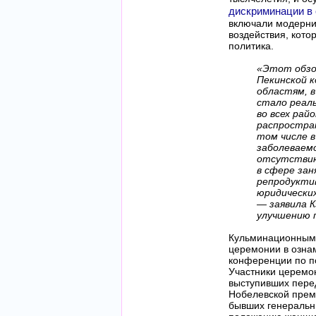
дискриминации в
включали модерни
воздействия, кот
политика.
«Этот обзор
Пекинской к
областям, в
стало реал
во всех рай
распростра
том числе в
заболеваем
отсутствию
в сфере зан
репродукти
юридических
— заявила К
улучшению 
Кульминационным 
церемонии в озна
конференции по п
Участники церемо
выступивших перед
Нобелевской преми
бывших генеральн