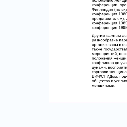
положению женщин
конференции, прош
Финляндия (по вид
конференция 1980 
представителем);
конференция 1985 
конференция 1995 
Другим важным асп
разнообразие пар
организованы в о
также государств
мероприятий, пос
положения женщин 
конфликтов до уча
цунами, восприят
торговли женщина
ВИЧ/СПИДом, подч
общества в усили
женщинами.