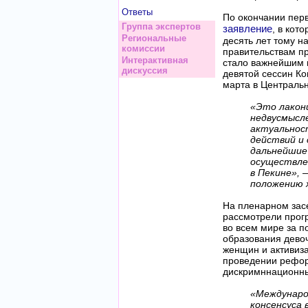
Ответы
По окончании пер
Группа экспертов
заявление
, в кот
Региональные
десять лет тому н
комиссии
правительствам п
Интерактивная
стало важнейшим 
дискуссия
девятой сессин К
марта в Централь
«Это лакони
недвусмысл
актуальнос
действий и
дальнейшие 
осуществле
в Пекине», 
положению ж
На пленарном зас
рассмотрели прог
во всем мире за п
образования дево
женщин и активиза
проведении рефор
дискримннационны
«Междунаро
консенсуса 