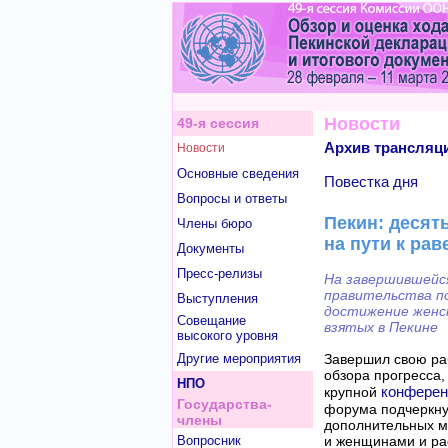
Новости
49-я сессия
Архив трансляц
Новости
Основные сведения
Повестка дня
Вопросы и ответы
Пекин: десять
Члены бюро
на пути к рав
Документы
Пресс-релизы
На завершившейс
правительства по
Выступления
достижение женск
Совещание
взятых в Пекине
высокого уровня
Другие мероприятия
Завершил свою ра
обзора прогресса,
НПО
конферен
крупной
Государства-
форума подчеркну
члены
дополнительных м
Вопросник
и женщинами и ра