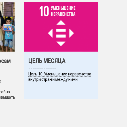
осам
ЦЕЛЬ МЕСЯЦА
_____________
Цель 10: Уменьшение неравенства
внутри стран и между ними
е
собна
повышать