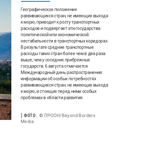
Географическое положение
развивающихся стран, не имеющих выхода
к морю, приводит к росту транспортных
расходов и подвергает эти государства
политической или экономической
нестабильности в транспортных коридорах.
В результате средние транспортные
расходы таких стран более чем в два раза
выше, чем у соседних прибрежных
государств. 6 августа отмечается
Международный день распространения
информации об особых потребностях
развивающихся стран, не имеющих выхода
к морю, и стоящих перед ними особых
проблемах в области развития.
ФОТО:
© ПРООН/Beyond Borders
Media