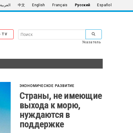
العربية
中文
English
Français
Русский
Español
Search
 TV
SUBMIT SEARCH
the
Указатель
United
Nations
ЭКОНОМИЧЕСКОЕ РАЗВИТИЕ
Страны, не имеющие
выхода к морю,
нуждаются в
поддержке