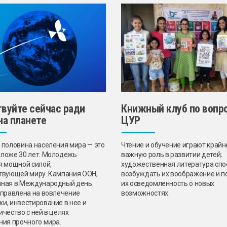
вуйте сейчас ради
Книжный клуб по вопр
на планете
ЦУР
 половина населения мира — это
Чтение и обучение играют крайн
ложе 30 лет. Молодежь
важную роль в развитии детей;
я мощной силой,
художественная литература спо
твующей миру. Кампания ООН,
возбуждать их воображение и 
ная в Международный день
их осведомленность о новых
аправлена на вовлечение
возможностях.
и, инвестирование в нее и
ичество с ней в целях
ния прочного мира.