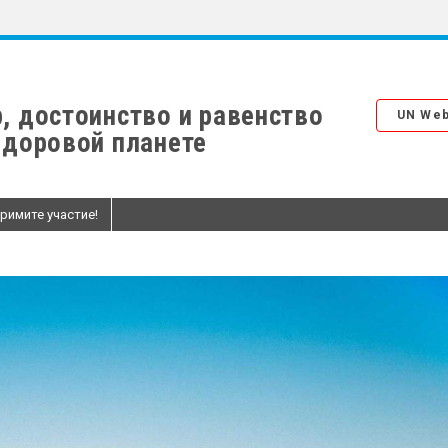
, достоинство и равенство
UN Web
здоровой планете
римите участие!