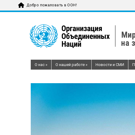
Добро пожаловать в ООН!
Skip
to
main
Мир
content
на 
О нас
»
О нашей работе
»
Новости и СМИ
П