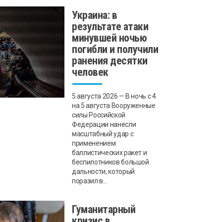
Украина: в
результате атаки
минувшей ночью
погибли и получили
ранения десятки
человек
5 августа 2026 — В ночь с 4
на 5 августа Вооруженные
силы Российской
Федерации нанесли
масштабный удар с
применением
баллистических ракет и
беспилотников большой
дальности, который
поразил в...
Гуманитарный
кризис в