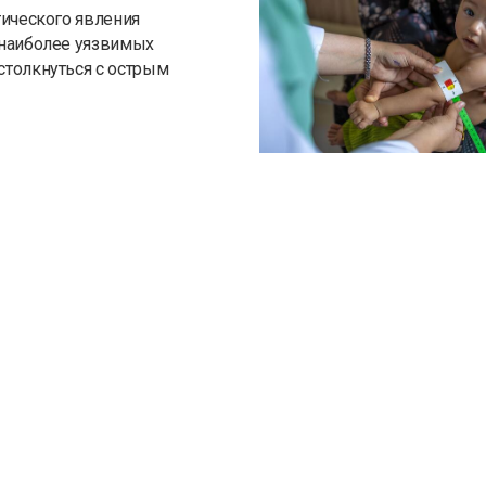
тического явления
 наиболее уязвимых
столкнуться с острым