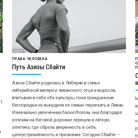
ПРАВА ЧЕЛОВЕКА
П
О
Путь Азизы Сбайти
П
Азиза Сбайти родилась в Либерии в семье
либерийской матери и ливанского отца и выросла,
впитывая в себя обе культуры, пока гражданские
М
 1
беспорядки не вынудили её семью переехать в Ливан.
в
Изначально увлечённая баскетболом, она благодаря
ш
успехам на беговой дорожке перешла в лёгкую
к
атлетику, где обрела уверенность в себе,
р
и
целеустремлённость и признание. Сегодня Сбайти —
к