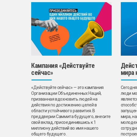
Кампания «Действуйте
Дейст
сейчас»
мира 
«Действуйте сейчас» — это кампания
Сегодня
Организации Объединенных Наций,
люди мо
призванная вдохновить людей на
являетс
действия по достижению целей в
способс
области устойчивого развития. В
запущен
преддверии Саммита будущего, внесите
мира, н
свой вклад, присоединившись к 1
молодеж
миллиону действий во имя нашего
сотрудн
общего будущего.
построе