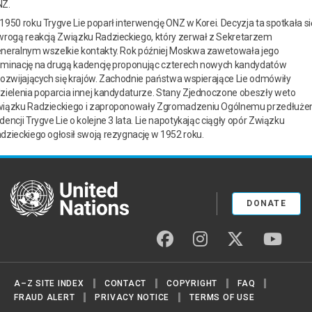
Z.
1950 roku Trygve Lie poparł interwencję ONZ w Korei. Decyzja ta spotkała si
wrogą reakcją Związku Radzieckiego, który zerwał z Sekretarzem
neralnym wszelkie kontakty. Rok później Moskwa zawetowała jego
minację na drugą kadencję proponując czterech nowych kandydatów
rozwijających się krajów. Zachodnie państwa wspierające Lie odmówiły
zielenia poparcia innej kandydaturze. Stany Zjednoczone obeszły weto
iązku Radzieckiego i zaproponowały Zgromadzeniu Ogólnemu przedłuże
dencji Trygve Lie o kolejne 3 lata. Lie napotykając ciągły opór Związku
dzieckiego ogłosił swoją rezygnację w 1952 roku.
United Nations
DONATE
facebook
instagram
twitter
youtu
A–Z SITE INDEX
CONTACT
COPYRIGHT
FAQ
FRAUD ALERT
PRIVACY NOTICE
TERMS OF USE