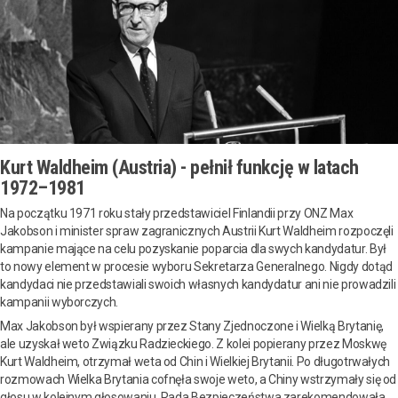
Kurt Waldheim (Austria) - pełnił funkcję w latach
1972–1981
Na początku 1971 roku stały przedstawiciel Finlandii przy ONZ Max
Jakobson i minister spraw zagranicznych Austrii Kurt Waldheim rozpoczęli
kampanie mające na celu pozyskanie poparcia dla swych kandydatur. Był
to nowy element w procesie wyboru Sekretarza Generalnego. Nigdy dotąd
kandydaci nie przedstawiali swoich własnych kandydatur ani nie prowadzili
kampanii wyborczych.
Max Jakobson był wspierany przez Stany Zjednoczone i Wielką Brytanię,
ale uzyskał weto Związku Radzieckiego. Z kolei popierany przez Moskwę
Kurt Waldheim, otrzymał weta od Chin i Wielkiej Brytanii. Po długotrwałych
rozmowach Wielka Brytania cofnęła swoje weto, a Chiny wstrzymały się od
głosu w kolejnym głosowaniu. Rada Bezpieczeństwa zarekomendowała