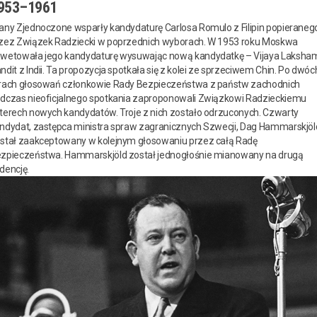
953–1961
any Zjednoczone wsparły kandydaturę Carlosa Romulo z Filipin popieraneg
zez Związek Radziecki w poprzednich wyborach. W 1953 roku Moskwa
wetowała jego kandydaturę wysuwając nową kandydatkę – Vijaya Laksha
ndit z Indii. Ta propozycja spotkała się z kolei ze sprzeciwem Chin. Po dwóc
rach głosowań członkowie Rady Bezpieczeństwa z państw zachodnich
dczas nieoficjalnego spotkania zaproponowali Związkowi Radzieckiemu
terech nowych kandydatów. Troje z nich zostało odrzuconych. Czwarty
ndydat, zastępca ministra spraw zagranicznych Szwecji, Dag Hammarskjöl
stał zaakceptowany w kolejnym głosowaniu przez całą Radę
zpieczeństwa. Hammarskjöld został jednogłośnie mianowany na drugą
dencję.