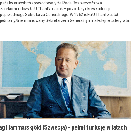
państw arabskich spowodowały, że Rada Bezpieczeństwa
zarekomendowała U Thant'a na rok – pozostały okres kadencji
poprzedniego Sekretarza Generalnego. W 1962 roku U Thant został
jednomyślnie mianowany Sekretarzem Generalnym na kolejne cztery lata.
ag Hammarskjöld (Szwecja) - pełnił funkcję w latach