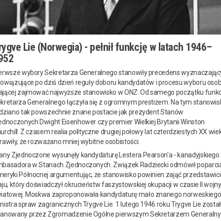
rygve Lie (Norwegia) - pełnił funkcję w latach 1946–
952
erwsze wybory Sekretarza Generalnego stanowiły precedens wyznaczając
owiązujące po dziś dzień reguły doboru kandydatów i procesu wyboru oso
jącej zajmować najwyższe stanowisko w ONZ. Od samego początku funkc
kretarza Generalnego łączyła się z ogromnym prestiżem. Na tym stanowis
dziano tak powszechnie znane postacie jak prezydent Stanów
ednoczonych Dwight Eisenhower czy premier Wielkiej Brytanii Winston
urchill. Z czasem realia polityczne drugiej połowy lat czterdziestych XX wie
rawiły, że rozważano mniej wybitne osobistości.
any Zjednoczone wysunęły kandydaturę Lestera Pearson'a - kanadyjskiego
basadora w Stanach Zjednoczonych. Związek Radziecki odmówił poparci
eryki Północnej argumentując, że stanowisko powinien zająć przedstawici
aju, który doświadczył okrucieństw faszystowskiej okupacji w czasie II wojn
iatowej. Moskwa zaproponowała kandydaturę mało znanego norweskieg
nistra spraw zagranicznych Trygve Lie. 1 lutego 1946 roku Trygve Lie zosta
anowany przez Zgromadzenie Ogólne pierwszym Sekretarzem Generaln