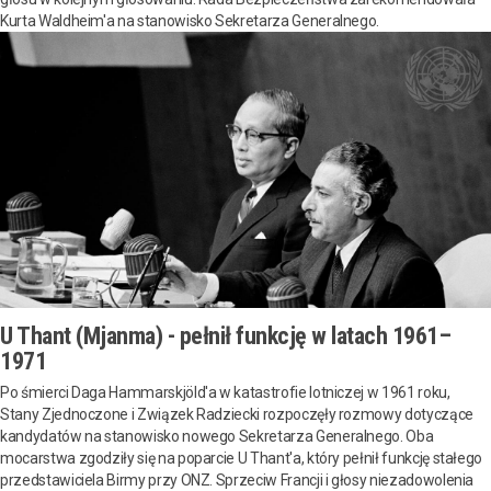
Kurta Waldheim'a na stanowisko Sekretarza Generalnego.
U Thant (Mjanma) - pełnił funkcję w latach 1961–
1971
Po śmierci Daga Hammarskjöld'a w katastrofie lotniczej w 1961 roku,
Stany Zjednoczone i Związek Radziecki rozpoczęły rozmowy dotyczące
kandydatów na stanowisko nowego Sekretarza Generalnego. Oba
mocarstwa zgodziły się na poparcie U Thant'a, który pełnił funkcję stałego
przedstawiciela Birmy przy ONZ. Sprzeciw Francji i głosy niezadowolenia