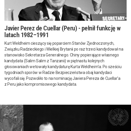
Javier Perez de Cuellar (Peru) - pełnił funkcję w
latach 1982–1991
Kurt Weldheim cieszący się poparciem Stanów Zjednoczonych,
Związku Radzieckiego i Wielkiej Brytanii po raz trzeci kandydował na
stanowisko Sekretarza Generalnego. Chiny popierające własnego
kandydata (Salim Salim z Tanzanii) w piętnastu kolejnych
głosowaniach wetowały kandydaturę Kurta Weldheim'a. Po sześciu
tygodniach sporów w Radzie Bezpieczeństwa obaj kandydaci
wycofali się. Pozwoliło to na nominację Javiera Pereza de Cuellar'a
z Peru jako kompromisowego kandydata.