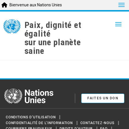
Tog
Bienvenue aux Nations Unies
Skip
to
Paix, dignité et
Togg
main
égalité
content
sur une planète
saine
United Nations
FAITES UN DON
CONDITIONS D'UTILISATION
CONFIDENTIALITÉ DE L'INFORMATION
CONTACTEZ-NOUS
COURRIERS FRAUDULEUX
DROITS D'AUTEUR
FAQ