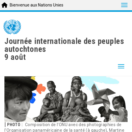
Tog
Bienvenue aux Nations Unies
Skip
to
main
content
Journée internationale des peuples
autochtones
9 août
Togg
PHOTO :
Composition de l'ONU avec des photographies de
l'Organisation panaméricaine de la santé (à gauche), Martine