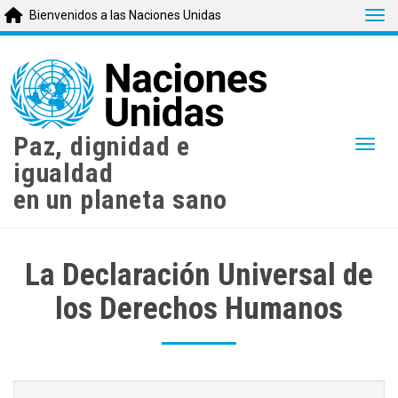
Tog
Bienvenidos a las Naciones Unidas
Skip
to
main
content
Paz, dignidad e
Togg
igualdad
en un planeta sano
La Declaración Universal de
los Derechos Humanos