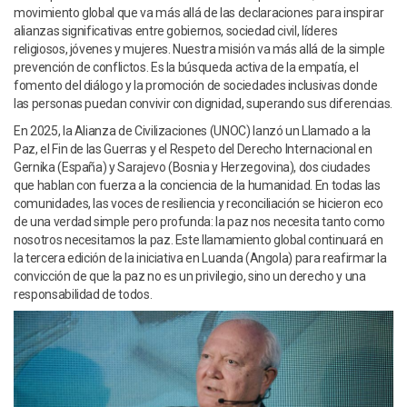
movimiento global que va más allá de las declaraciones para inspirar
alianzas significativas entre gobiernos, sociedad civil, líderes
religiosos, jóvenes y mujeres. Nuestra misión va más allá de la simple
prevención de conflictos. Es la búsqueda activa de la empatía, el
fomento del diálogo y la promoción de sociedades inclusivas donde
las personas puedan convivir con dignidad, superando sus diferencias.
En 2025, la Alianza de Civilizaciones (UNOC) lanzó un Llamado a la
Paz, el Fin de las Guerras y el Respeto del Derecho Internacional en
Gernika (España) y Sarajevo (Bosnia y Herzegovina), dos ciudades
que hablan con fuerza a la conciencia de la humanidad. En todas las
comunidades, las voces de resiliencia y reconciliación se hicieron eco
de una verdad simple pero profunda: la paz nos necesita tanto como
nosotros necesitamos la paz. Este llamamiento global continuará en
la tercera edición de la iniciativa en Luanda (Angola) para reafirmar la
convicción de que la paz no es un privilegio, sino un derecho y una
responsabilidad de todos.