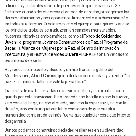
religiosos y culturales sirven de puentes en lugar de barreras. Se
fortalece cuando defendemos el estado de derecho, protegemos los
derechos humanos y nos oponemos firmemente a la discriminación
en todas sus formas. Predicamos con el ejemplo para garantizar que
los principios globales se traduzcan en cambios mensurables.
Nuestras iniciativas emblemáticas, como el
Fondo de Solidaridad
Juvenil
, el
programa
Jóvenes Constructores de Paz
, el
Programa de
Becas
, la
Alianza de Mujeres por la Paz
, el
Centro de Innovación
Intercultural
y el
Festival de Video Juvenil PLURAL+
son un verdadero
testimonio de ese fin.
Hoy recuerdo al escritor, filósofo y un hijo franco-argelino del
Mediterráneo, Albert Camus, quien declaró con claridad y valentía: “La
paz es la única batalla que vale la pena librar”.
Tras más de cuatro décadas de servicio político y diplomático, sigo
guiado por esta convicción. Sigo librando esa batalla no con la fuerza,
sino con el diálogo; no con el miedo, sino con la esperanza; no con la
división, sino con la inquebrantable convicción de que nuestra
humanidad compartida es más fuerte que cualquier cosa que intente
desgarrarla.
Juntos podemos construir sociedades resilientes en su diversidad,