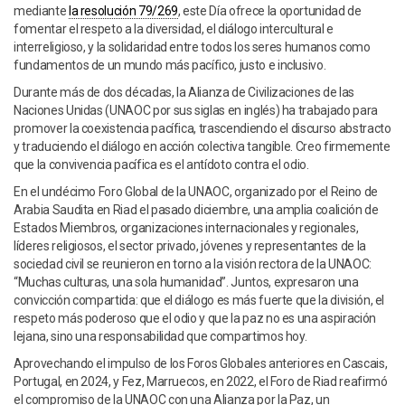
mediante
la resolución 79/269
, este Día ofrece la oportunidad de
fomentar el respeto a la diversidad, el diálogo intercultural e
interreligioso, y la solidaridad entre todos los seres humanos como
fundamentos de un mundo más pacífico, justo e inclusivo.
Durante más de dos décadas, la Alianza de Civilizaciones de las
Naciones Unidas (UNAOC por sus siglas en inglés) ha trabajado para
promover la coexistencia pacífica, trascendiendo el discurso abstracto
y traduciendo el diálogo en acción colectiva tangible. Creo firmemente
que la convivencia pacífica es el antídoto contra el odio.
En el undécimo Foro Global de la UNAOC, organizado por el Reino de
Arabia Saudita en Riad el pasado diciembre, una amplia coalición de
Estados Miembros, organizaciones internacionales y regionales,
líderes religiosos, el sector privado, jóvenes y representantes de la
sociedad civil se reunieron en torno a la visión rectora de la UNAOC:
“Muchas culturas, una sola humanidad”. Juntos, expresaron una
convicción compartida: que el diálogo es más fuerte que la división, el
respeto más poderoso que el odio y que la paz no es una aspiración
lejana, sino una responsabilidad que compartimos hoy.
Aprovechando el impulso de los Foros Globales anteriores en Cascais,
Portugal, en 2024, y Fez, Marruecos, en 2022, el Foro de Riad reafirmó
el compromiso de la UNAOC con una Alianza por la Paz, un