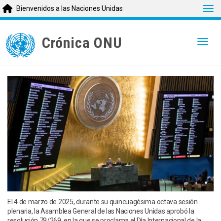
Tog
Bienvenidos a las Naciones Unidas
Skip
to
Crónica ONU
Togg
main
content
El 4 de marzo de 2025, durante su quincuagésima octava sesión
plenaria, la Asamblea General de las Naciones Unidas aprobó la
resolución 79/269, en la que se proclama el Día Internacional de la