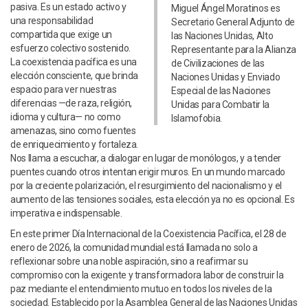
pasiva. Es un estado activo y
Miguel Ángel Moratinos es
una responsabilidad
Secretario General Adjunto de
compartida que exige un
las Naciones Unidas, Alto
esfuerzo colectivo sostenido.
Representante para la Alianza
La coexistencia pacífica es una
de Civilizaciones de las
elección consciente, que brinda
Naciones Unidas y Enviado
espacio para ver nuestras
Especial de las Naciones
diferencias —de raza, religión,
Unidas para Combatir la
idioma y cultura— no como
Islamofobia.
amenazas, sino como fuentes
de enriquecimiento y fortaleza.
Nos llama a escuchar, a dialogar en lugar de monólogos, y a tender
puentes cuando otros intentan erigir muros. En un mundo marcado
por la creciente polarización, el resurgimiento del nacionalismo y el
aumento de las tensiones sociales, esta elección ya no es opcional. Es
imperativa e indispensable.
En este primer Día Internacional de la Coexistencia Pacífica, el 28 de
enero de 2026, la comunidad mundial está llamada no solo a
reflexionar sobre una noble aspiración, sino a reafirmar su
compromiso con la exigente y transformadora labor de construir la
paz mediante el entendimiento mutuo en todos los niveles de la
sociedad. Establecido por la Asamblea General de las Naciones Unidas