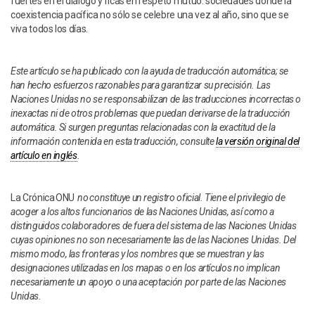
fuertes en el diálogo y ricas en respeto mutuo: sociedades donde la
coexistencia pacífica no sólo se celebre una vez al año, sino que se
viva todos los días.
Este artículo se ha publicado con la ayuda de traducción automática; se
han hecho esfuerzos razonables para garantizar su precisión. Las
Naciones Unidas no se responsabilizan de las traducciones incorrectas o
inexactas ni de otros problemas que puedan derivarse de la traducción
automática. Si surgen preguntas relacionadas con la exactitud de la
información contenida en esta traducción, consulte
la versión original del
artículo en inglés
.
La Crónica ONU
no constituye un registro oficial. Tiene el privilegio de
acoger a los altos funcionarios de las Naciones Unidas, así como a
distinguidos colaboradores de fuera del sistema de las Naciones Unidas
cuyas opiniones no son necesariamente las de las Naciones Unidas. Del
mismo modo, las fronteras y los nombres que se muestran y las
designaciones utilizadas en los mapas o en los artículos no implican
necesariamente un apoyo o una aceptación por parte de las Naciones
Unidas.