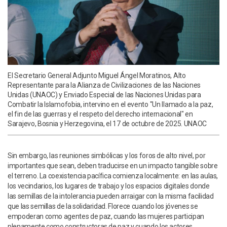
El Secretario General Adjunto Miguel Ángel Moratinos, Alto
Representante para la Alianza de Civilizaciones de las Naciones
Unidas (UNAOC) y Enviado Especial de las Naciones Unidas para
Combatir la Islamofobia, intervino en el evento "Un llamado a la paz,
el fin de las guerras y el respeto del derecho internacional" en
Sarajevo, Bosnia y Herzegovina, el 17 de octubre de 2025. UNAOC
Sin embargo, las reuniones simbólicas y los foros de alto nivel, por
importantes que sean, deben traducirse en un impacto tangible sobre
el terreno. La coexistencia pacífica comienza localmente: en las aulas,
los vecindarios, los lugares de trabajo y los espacios digitales donde
las semillas de la intolerancia pueden arraigar con la misma facilidad
que las semillas de la solidaridad. Florece cuando los jóvenes se
empoderan como agentes de paz, cuando las mujeres participan
plenamente como constructoras de paz y cuando los actores