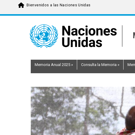
Bienvenidos a las Naciones Unidas
Skip
to
main
content
Memoria Anual 2025
»
Consulta la Memoria
»
Mem