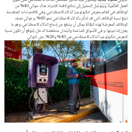
الدولي
تحليلا جديدا
يبحثون فيه التأثير المحتمل للذكاء الاصطناعي على سوق
العمل العالمية. ويتوصل التحليل إلى نتائج لافتة للانتباه: هناك حوالي 40% من
الوظائف في العالم معرض لتكنولوجيا الذكاء الاصطناعي. وفي الاقتصادات المتقدمة،
تبلغ نسبة الوظائف التي قد تتأثر بالذكاء الاصطناعي نحو 60%. وحوالي نصف
الوظائف المعرضة لهذه التِقَانَة يمكن أن ينتفع من إدماج الذكاء الاصطناعي، وهو ما
يعزز إنتاجيتها. و في الأسواق الصاعدة والبلدان منخفضة الدخل، يُتوقع أن تكون نسبة
التعرض لتكنولوجيا الذكاء الاصطناعي هي 40% و26%، على التوالي.