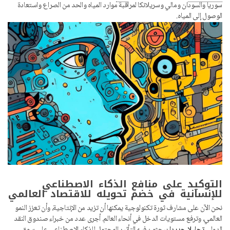
سوريا والسودان ومالي وسريلانكا لمراقبة موارد المياه والحد من الصراع واستعادة
الوصول إلى المياه.
التوكيد على منافع الذكاء الاصطناعي
للإنسانية في خضم تحويله للاقتصاد العالمي
نحن الآن على مشارف ثورة تكنولوجية يمكنها أن تزيد من الإنتاجية، وأن تعزز النمو
العالمي، وترفع مستويات الدخل في أنحاء العالم. أجرى عدد من خبراء صندوق النقد