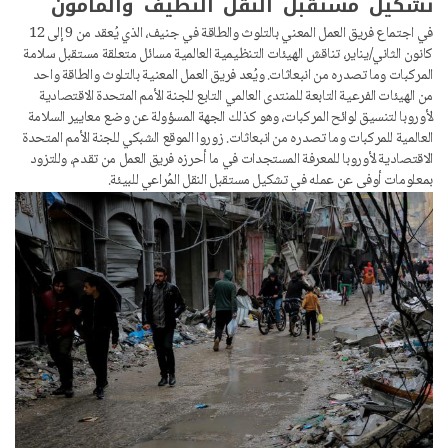
تشكيل مستقبل النقل النظيف والمأمون
في اجتماع فريق العمل المعني بالتلوث والطاقة في جنيف، الذي يُعقد من 9 إلى 12
كانون الثاني/يناير، تناقش الهيئات التنظيمية العالمية مسائل متعلقة مستقبل سلامة
المركبات وما تصدره من انبعاثات. ويُعد فريق العمل المعنية بالتلوث والطاقة واحد
من الهيئات الفرعية التابعة للمنتدى العالمي التابع للجنة الأمم المتحدة الاقتصادية
لأوروبا لتنسيق لوائح المركبات، وهو كذلك الجهة المسؤولة عن وضع معايير السلامة
العالمية للمركبات وما تصدره من انبعاثات. زوروا الموقع الشبكي للجنة الأمم المتحدة
الاقتصادية لأوروبا للمعرفة المستجدات في ما أحرزه فريق العمل من تقدم، وللتزود
بمعلومات أوفى عن عمله في تشكيل مستقبل النقل المُراعي للبيئة.