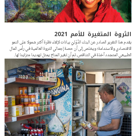
الثروة المتغيرة للأمم 2021
يقدم هذا التقرير الصادر عن البنك الدَّوْليّ بيانات لإلقاء نظرة أكثر شمولا على النمو
الاقتصادي والاستدامة؛ ويخلص إلى أن حصة إجمالي الثروة العالمية في رأس المال
الطبيعي المتجدد آخذة في التناقص، ثم أن تغير المناخ يمثل تهديدا متزايدا لها.