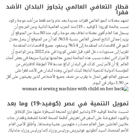
قطار التعافي العالمي يتجاوز البلدان الأشد
فقرا
تشهد معدلات النمو العالمي قفزات جديدة بعد عام واحد فقط من أشد موجة ركود
بسبب جائحة كورونا (كوفيد ــ 19) منذ الحرب العالمية الثانية. ومن المرجح أن
يسجل هذا العام أقوى معدلات تعاف بعد موجة ركود منذ 80 سنة: من المتوقع أن
يزيد إجمالي الناتج المحلي العالمي بنسبة 5.6%، كما أن من المتوقع أن يصل معدل
النمو في الاقتصادات المتقدمة إلى 5.4%. وستعود جميع الاقتصادات المتقدمة
تقريبا إلى مستويات دخل الفرد قبل تفشي كورونا في عام 2022. ومن الواضح أن
الأضرار التي لحقت بسبب هذه الجائحة تجري معالجتها بوتيرة سريعة في بعض أنحاء
العالم. إلا أن الأمر ليس كذلك في البلدان البالغ عددها 74 المؤهلة للاقتراض من
المؤسسة الدولية للتنمية التابعة للبنك الدولي. وهذه البلدان هي الأشد فقرا على
مستوى العالم: فهي تمثل ما يقرب من نصف جميع الأشخاص الذين يعيشون على أقل
من 1.90 دولار في اليوم.
تمويل التنمية في عصر (كوفيد-19) وما بعد
تسببت جائحة كوفيد-19 وتدابير الطوارئ المتبعة للسيطرة عليها، مثل الإغلاق
والقيود المفروضة على السفر، في تعريض أنظمة الصحة العامة للضغط وفقدان مئات
ملايين العاملين حول العالم مصادر دخلهم بين عشية وضحاها. وأطلق الأمين العام
للأمم المتحدة، السيد أنطونيو غوتيريش، ورئيس وزراء كندا ورئيس وزراء جامايكا،