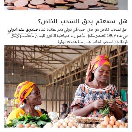
هل سمعتم بحق السحب الخاص؟
حق السحب الخاص هو أصل احتياطي دولي مدر للفائدة أنشأه
صندوق النقد الدولي
في عام 1969 كعنصر مكمل للأصول الاحتياطية الأخرى للبلدان الأعضاء. وترتكز
قيمة حق السحب الخاص على سلة عملات دولية.