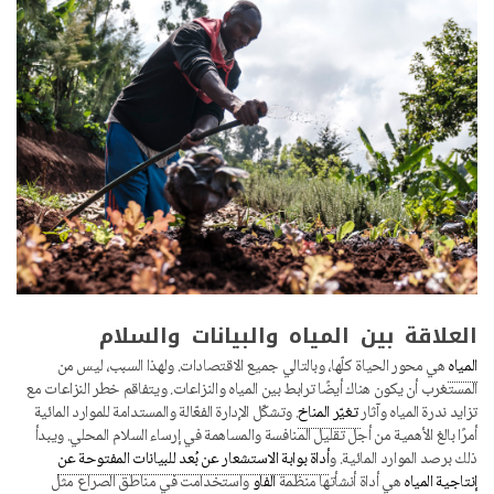
العلاقة بين المياه والبيانات والسلام
المياه
هي محور الحياة كلّها، وبالتالي جميع الاقتصادات. ولهذا السبب، ليس من
المستغرب أن يكون هناك أيضًا ترابط بين المياه والنزاعات. ويتفاقم خطر النزاعات مع
تزايد ندرة المياه وآثار
تغيّر المناخ
. وتشكّل الإدارة الفعّالة والمستدامة للموارد المائية
أمرًا بالغ الأهمية من أجل تقليل المنافسة والمساهمة في إرساء السلام المحلي. ويبدأ
ذلك برصد الموارد المائية. و
أداة بوابة الاستشعار عن بُعد للبيانات المفتوحة عن
إنتاجية المياه
هي أداة أنشأتها منظمة
الفاو
واستخدامت في مناطق الصراع مثل