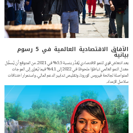
الآفاق الاقتصادية العالمية في 5 رسوم
بيانية
بعد انتعاش قوي للنمو الاقتصادي يُقدَّر بنسبة 5.5% في 2021، من المتوقع أن يُسجِّل
معدل النمو العالمي تباطؤا ملحوظا في 2022 إلى 4.1% فيما يُعزَى إلى الموجات
المتواصلة لجائحة فيروس كورونا، وتقليص تدابير الدعم المالي، واستمرار اختناقات
سلاسل الإمداد.