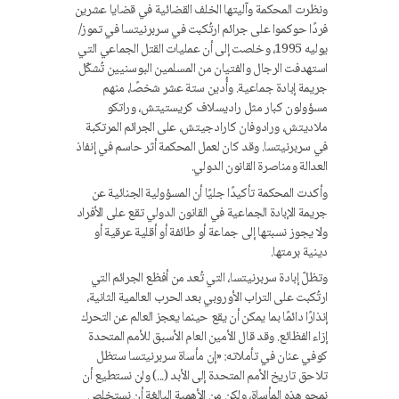
ونظرت المحكمة وآليتها الخلف القضائية في قضايا عشرين
فردًا حوكموا على جرائم ارتُكبت في سربرنيتسا في تموز/
يوليه 1995، وخلصت إلى أن عمليات القتل الجماعي التي
استهدفت الرجال والفتيان من المسلمين البوسنيين تُشكّل
جريمة إبادة جماعية. وأُدين ستة عشر شخصًا، منهم
مسؤولون كبار مثل راديسلاف كريستيتش، وراتكو
ملاديتش، ورادوفان كارادجيتش، على الجرائم المرتكبة
في سربرنيتسا. وقد كان لعمل المحكمة أثر حاسم في إنفاذ
العدالة ومناصرة القانون الدولي.
وأكدت المحكمة تأكيدًا جليًا أن المسؤولية الجنائية عن
جريمة الإبادة الجماعية في القانون الدولي تقع على الأفراد
ولا يجوز نسبتها إلى جماعة أو طائفة أو أقلية عرقية أو
دينية برمتها.
وتظلّ إبادة سربرنيتسا، التي تُعد من أفظع الجرائم التي
ارتُكبت على التراب الأوروبي بعد الحرب العالمية الثانية،
إنذارًا دائمًا بما يمكن أن يقع حينما يعجز العالم عن التحرك
إزاء الفظائع. وقد قال الأمين العام الأسبق للأمم المتحدة
كوفي عنان في تأملاته: «إن مأساة سربرنيتسا ستظل
تلاحق تاريخ الأمم المتحدة إلى الأبد (...) ولن نستطيع أن
نمحو هذه المأساة، ولكن من الأهمية البالغة أن نستخلص