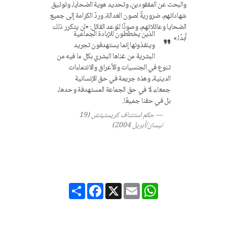
والبحث عن المفقودين، وتحديد هوية الضحايا، وتوثيق
شهاداتهم، ضروريةً لصون العدالة، وردّ الكرامة إلى جميع
الضحايا وعائلاتهم، وصونًا للوعد القائل: «لن يتكرر ذلك
الذين يخططون للإبادة الجماعية
أبدًا.»
وينفذونها إنما يستهدفون تجريد
البشرية من غناها البشري بكل ما فيه من
تنوع في الجنسيات والأعراق والانتماءات
الدينية، وهذه جريمة في حق الإنسانية
جمعاء، لا في حق الجماعة المستهدفة وحدها،
بل في حقنا جميعًا.
حكم استئناف كريستيتش (19
نيسان/أبريل 2004)
Share
Facebook
X
Email
WhatsApp