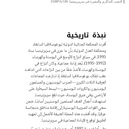
النصب التذكاري والمقبرة في سريبرينيتسا. OSAPG/UN
نبذة تاريخية
أقرت المحكمة الجنائية الدولية ليوغوسلافيا السابقة،
ومحكمة العدل الدولية، بأن ما جرى في سربرنيتسا سنة
1995، في سياق النزاع الأوسع في البوسنة والهرسك
(1992-1995)، يُعد إبادة جماعية. وكان النزاع في
البوسنة والهرسك الأشدّ عنفًا من بين النزاعات التي اندلعت
عقب تفكك يوغوسلافيا السابقة، إذ تنازعت الجماعات
العرقية الثلاث الكبرى—الصرب البوسنيون، والمسلمون
البوسنيون، والكروات البوسنيون—لبسط السيطرة على
الأراضي. وفي شرق البوسنة، حيث تقع سربرنيتسا،
استهدفت أعمال العنف المسلمين البوسنيين أساسًا، ضمن
سعي القوات الصربية البوسنية إلى إقامة مناطق متجانسة
عرقيًا. وقد أفضت هذه الحملة العنيفة الأشمل إلى تمهيد
الطريق لوقوع الإبادة الجماعية في سربرنيتسا.
وفي أواخر سنة 1992، أصبحت بلدة سربرنيتسا جيبًا