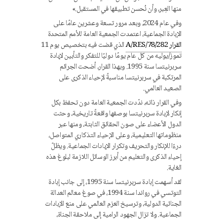
منها العِبر، وأن نُحسن تطبيقها في المستقبل.»
وفي عام 2024، وبعد مرور تسعة وعشرين عامًا على
الإبادة الجماعية، اعتمدت الجمعية العامة للأمم المتحدة
القرار A/RES/78/282
الذي قضت فيه بتخصيص يوم 11
تموز/يوليه من كل عام يومًا دوليًا للتفكر والتأبين لإبادة
سربرنيتسا سنة 1995. وبهذا القرار، أضحت الجرائم
المرتكبة في سربرنيتسا مناسبةً لإحياء الذكرى على
الصعيد العالمي.
وفي القرار ذاته، ندّدت الجمعية العامة دون تحفظ بكل
إنكار لإبادة سربرنيتسا بوصفها واقعةً تاريخية، وحثت
الدول الأعضاء على صون الحقائق الثابتة، ومنها عبر
منظوماتها التعليمية، وعلى الإحياء التذكاري المتواصل،
درءًا للإنكار والتحريف وتكرار الإبادات الجماعية. ويظلّ
إحياء الذكرى والتعليم من أبرز الوسائل اللازمة لبلوغ هذه
الغاية.
لقد أسهمت إبادة سربرنيتسا سنة 1995، إلى جانب إبادة
التوتسي في رواندا سنة 1994، في صوغ معالم العدالة
الجنائية الدولية، وترسيخ العزم العالمي على منع الإبادات
الجماعية. ولا تزال الجهود الرامية إلى ملاحقة الجناة،