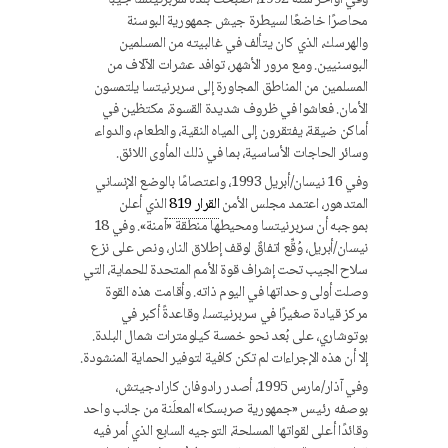
محاصرًا خاضعًا لسيطرة جيش جمهورية البوسنة
والهرسك، الذي كان يتألف في غالبيته من المسلمين
البوسنيين. ومع مرور الأشهر، توافد عشرات الآلاف من
المسلمين من المناطق المجاورة إلى سربرنيتسا يلتمسون
الأمان. فعاشوا في ظروف شديدة القسوة، مكتظين في
أماكن ضيقة، يفتقرون إلى المياه النقية، والطعام، والدواء،
وسائر الحاجات الأساسية، بما في ذلك المأوى اللائق.
وفي 16 نيسان/أبريل 1993، واعتصامًا بالوضع الإنساني
المتدهور، اعتمد مجلس الأمن
القرار 819
الذي أعلن
بموجبه أن سربرنيتسا ومحيطها منطقة «آمنة». وفي 18
نيسان/أبريل، وُقِّع اتفاقٌ لوقف إطلاق النار، ونص على نزع
سلاح الجيب تحت إشراف قوة الأمم المتحدة للحماية، التي
وصلت أولى وحداتها في اليوم ذاته. وأقامت هذه القوة
مركز قيادة صغيرًا في سربرنيتسا، وقاعدةً أكبر في
بوتوشاري، على بُعد نحو خمسة كيلومترات شمال البلدة.
إلا أن هذه الإجراءات لم تكن كافية لتوفير الحماية المنشودة.
وفي آذار/مارس 1995، أصدر رادوفان كارادجيتش،
بوصفه رئيس «جمهورية صربسكا» المعلَنة من جانب واحد
وقائدًا أعلى لقواتها المسلحة، التوجيه السابع الذي أمر فيه