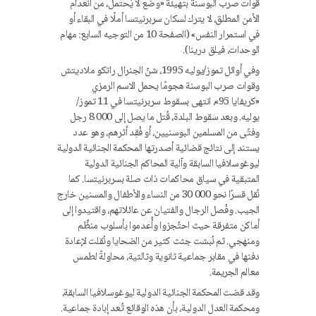
قوات صرب البوسنة بتهيئة «وضع لا يُحتمل، من انعدام
الأمن المطلق، لا يترك لسكان سربرنيتسا أملًا في البقاء أو
في استمرار النفس» (الصفحة 10 من التوجيه السابع: مهام
الوحدات، فيلق درينا).
وفي أوائل تموز/يوليه 1995، شنّ الجنرال راتكو ملاديتش
وقوات صرب البوسنة هجومًا يحمل الاسم الرمزي
«كريفايا 95»، انتهى بسقوط سربرنيتسا في 11 تموز/
يوليه. وبعد سقوط البلدة، قُتل ما يصل إلى 8 000 رجل
وفتًى من المسلمين البوسنيين، أو فُقِد أثرهم، وهو عدد
يستند إلى نتائج قضائية أصدرتها المحكمة الجنائية الدولية
ليوغوسلافيا السابقة وآلية المحاكم الجنائية الدولية
المتبقية في سياق محاكمات ذات صلة بسربرنيتسا. كما
نُقل قسرًا نحو 30 000 من النساء والأطفال والمسنين خارج
الجيب. وفُصل الرجال والفتيان عن عائلاتهم، واقتيدوا إلى
أماكن متفرقة حيث احتُجزوا وأُعدموا بأسلوب منظَّم
ومنهجي. ثم نُبشت جثث كثير من الضحايا ونُقلت لإعادة
دفنها في مقابر جماعية ثانوية وثالثية، محاولةً لطمس
معالم الجريمة.
وقد قضت المحكمة الجنائية الدولية ليوغوسلافيا السابقة،
ومحكمة العدل الدولية، بأن هذه الوقائع تُعد إبادة جماعية.