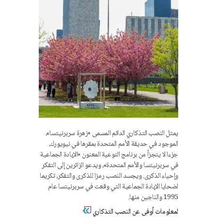
يمثل النصب التذكاري الدائم المسمى «زهرة سربرنيتسا»،
الموجود في حديقة الأمم المتحدة بمقرها في نيويورك،
جزءا لا يتجزأ من برنامج التوعية المعنون «الإبادة الجماعية
في سربرنيتسا والأمم المتحدة»، ويدعو الزائرين إلى التفكر
وإحياء الذكرى. ويجسد النصب رمزا للذكرى والتفكر، تكريما
لضحايا الإبادة الجماعية التي وقعت في سربرنيتسا عام
1995 والناجين منها.
لمعلومات أوفى عن النصب التذكاري