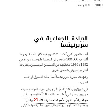
PHOTO:
© اليونيسف
الإبادة الجماعية في
سربرنيتسا
أودت الحرب التي أعقبت تفكك يوغوسلافيا السابقة بحياة
أكثر من 100,000 شخص في البوسنة والهرسك بين عامي
1992 و1995، معظمهم من المسلمين البوسنيين، وشردت
أكثر من مليوني شخص آخرين.
وشهدت مجزرة سربرنيتسا أحد أحلك الفصول في تلك
الحرب.
في تموز/يوليه 1995، اجتاح جيش صرب البوسنة مدينة
سريبرينيتسا، التي أُعلنت سابقا منطقة آمنة بموجب
قرار
مجلس الأمن التابع للأمم المتحدة رقم 819
، وقتل
بوحشية آلاف الرجال والمراهقين فيها. ونُقل قسرا ما تبقى