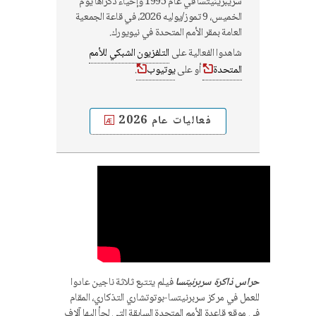
سريبرينيتسا في عام 1995 وإحياء ذكراها يوم
الخميس، 9 تموز/يوليه 2026، في قاعة الجمعية
العامة بمقر الأمم المتحدة في نيويورك.
شاهدوا الفعالية على
التلفزيون الشبكي للأمم
المتحدة
أو على
يوتيوب
.
فعاليات عام 2026
حراس ذاكرة سربرنيتسا
فيلم يتتبع ثلاثة ناجين عادوا
للعمل في مركز سربرنيتسا-بوتوتشاري التذكاري، المقام
في موقع قاعدة الأمم المتحدة السابقة التي لجأ إليها آلاف