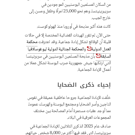
من السكان المسلمين البوسنيين الموجودين في
سريبرينيتسا، وهم نحو 25,000 امرأة وطفل ومسن، إلى
خارج الجيب.
كانت هذه أكبر مذبحة في أوروبا منذ الهولوكوست.
حتى الآن، لم تقرر الهيئات القضائية المختصة إلا في حالات
قليلة أن الوقائع تشكل إبادة جماعية. وقد اعترفت
محكمة
العدل الدولية
و
المحكمة الجنائية الدولية ليوغوسلافيا
السابقة
بأن مذبحة المسلمين البوسنيين في سربرنيتسا
التي ارتكبها جيش جمهورية صرب البوسنة تشكل عملا من
أعمال الإبادة الجماعية.
إحياء ذكرى الضحايا
خلّفت الإبادة الجماعية جروحا عاطفية عميقة في نفوس
الناجين وأسر الضحايا ومجتمع البوسنة والهرسك عموما،
مما أوجد عقبات مستمرة أمام المصالحة بين مختلف
المجموعات العرقية في البلاد.
صادف عام 2025 الذكرى الثلاثين للإبادة الجماعية في
سربرنيتسا، التي فقد فيها أكثر من 8,000 شخص حياتهم،