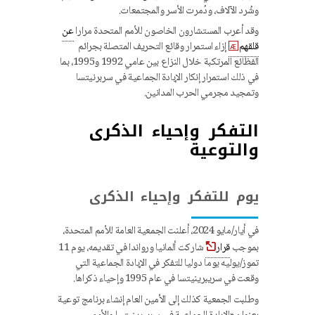
وشُرد الآلاف، ودُمرت الأسر والمجتمعات.
وقد أعرب المستشارون الخاصون للأمم المتحدة مرارا
عن
قلقهم
إزاء استمرار وقائع التحريف المتصلة بجرائم
الفظائع المرتكبة خلال النزاع بين عامي 1992 و1995، بما
في ذلك استمرار إنكار الإبادة الجماعية في سربرنيتسا
وتمجيد مجرمي الحرب المدانين.
التفكر وإحياء الذكرى
والتوعية
يوم للتفكر وإحياء الذكرى
في أيار/مايو 2024، أعلنت الجمعية العامة للأمم المتحدة،
بموجب
قرار
شاركت ألمانيا ورواندا في تقديمه، يوم 11
تموز/يوليه يوما دوليا للتفكر في الإبادة الجماعية التي
وقعت في سريبرينيتسا في عام 1995 وإحياء ذكراها.
وطلبت الجمعية كذلك إلى الأمين العام إنشاء برنامج توعية