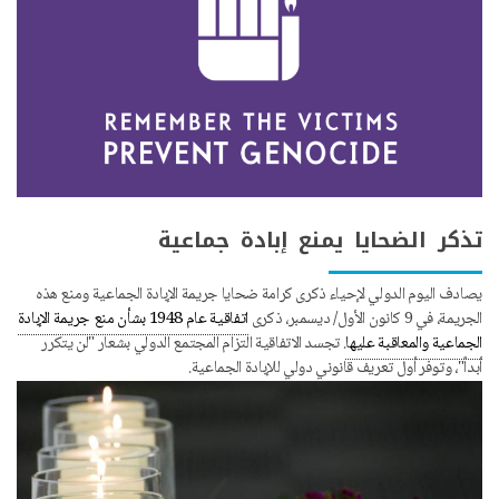
تذكر الضحايا يمنع إبادة جماعية
يصادف اليوم الدولي لإحياء ذكرى كرامة ضحايا جريمة الإبادة الجماعية ومنع هذه
الجريمة، في 9 كانون الأول/ ديسمبر، ذكرى
اتفاقية عام 1948 بشأن منع جريمة الإبادة
الجماعية والمعاقبة عليها
. تجسد الاتفاقية التزام المجتمع الدولي بشعار "لن يتكرر
أبداً"، وتوفر أول تعريف قانوني دولي للإبادة الجماعية.