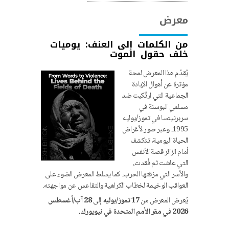
معرض
من الكلمات إلى العنف: يوميات
خلف حقول الموت
يُقدّم هذا المعرض لمحة
مؤثرة عن أهوال الإبادة
الجماعية التي ارتُكبت ضد
مسلمي البوسنة في
سربرنيتسا في تموز/يوليه
1995. وعبر صور لأغراض
الحياة اليومية، تتكشف
أمام الزائر قصة الأنفس
التي عاشت ثم فُقدت،
والأسر التي مزقتها الحرب. كما يسلط المعرض الضوء على
العواقب الوخيمة لخطاب الكراهية والتقاعس عن مواجهته.
يُعرض المعرض من
17 تموز/يوليه
إلى
28 آب/أغسطس
2026
في
مقر الأمم المتحدة في نيويورك.